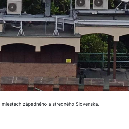
h miestach západného a stredného Slovenska.
tiaľ neplánujú