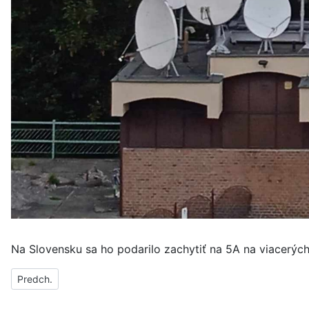
Na Slovensku sa ho podarilo zachytiť na 5A na viacerýc
Predchádzajúci článok: Nové DAB+ vysielače na Slovensku sa za
Predch.