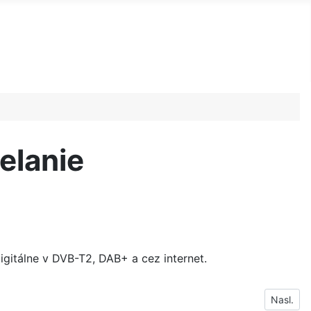
elanie
igitálne v DVB-T2, DAB+ a cez internet.
Nasleduj
Nasl.