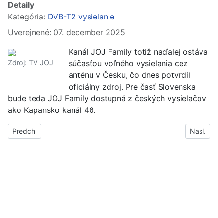
Detaily
Kategória:
DVB-T2 vysielanie
Uverejnené: 07. december 2025
Kanál JOJ Family totiž naďalej ostáva
Zdroj: TV JOJ
súčasťou voľného vysielania cez
anténu v Česku, čo dnes potvrdil
oficiálny zdroj. Pre časť Slovenska
bude teda JOJ Family dostupná z českých vysielačov
ako Kapansko kanál 46.
Predchádzajúci článok: DVB-T MUX2 prejde postupne na formá
Nasleduj
Predch.
Nasl.