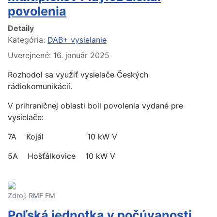
povolenia
Detaily
Kategória:
DAB+ vysielanie
Uverejnené: 16. január 2025
Rozhodol sa využiť vysielače Českých
rádiokomunikácií.
V prihraničnej oblasti boli povolenia vydané pre
vysielače:
7A Kojál 10 kW V
5A Hošťálkovice 10 kW V
Zdroj: RMF FM
Poľská jednotka v počúvanosti