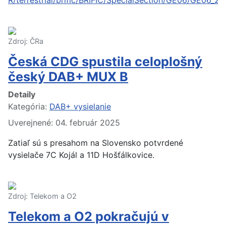
R/terrestrial/brific/BRIFIC/SpecialSection/GE06/GE06_22
Zdroj: ČRa
Česká CDG spustila celoplošný
český DAB+ MUX B
Detaily
Kategória:
DAB+ vysielanie
Uverejnené: 04. február 2025
Zatiaľ sú s presahom na Slovensko potvrdené
vysielače 7C Kojál a 11D Hošťálkovice.
Zdroj: Telekom a O2
Telekom a O2 pokračujú v