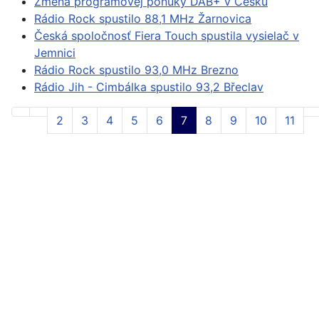
Zmena programovej ponuky DAB+ v Česku
Rádio Rock spustilo 88,1 MHz Žarnovica
Česká spoločnosť Fiera Touch spustila vysielač v
Jemnici
Rádio Rock spustilo 93,0 MHz Brezno
Rádio Jih - Cimbálka spustilo 93,2 Břeclav
2
3
4
5
6
7
8
9
10
11
Strana 7 z 12
Slovenský éter © 2024. Všetky práva vyhradené.
Kopírovanie textov a obrázkov z webovej stránky je
povolené iba so súhlasom prevádzkovateľa.