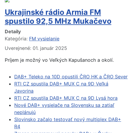
Ukrajinské rádio Armia FM
spustilo 92,5 MHz Mukačevo
Detaily
Kategória:
FM vysielanie
Uverejnené: 01. január 2025
Príjem je možný vo Veľkých Kapušanoch a okolí.
DAB+ Teleko na 10D opustili ČRO HK a ČRO Sever
RTI CZ spustila DAB+ MUX C na 9D Veľká
Javorina
RTI CZ spustila DAB+ MUX C na 9D Lysá hora
Nové DAB+ vysielače na Slovensku sa zatiaľ
neplánujú
Slovinsko začalo testovať nový multiplex DAB+
R4