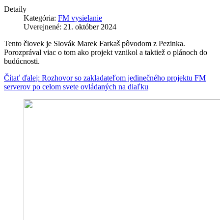
Detaily
Kategória:
FM vysielanie
Uverejnené: 21. október 2024
Tento človek je Slovák Marek Farkaš pôvodom z Pezinka.
Porozprával viac o tom ako projekt vznikol a taktiež o plánoch do
budúcnosti.
Čítať ďalej: Rozhovor so zakladateľom jedinečného projektu FM
serverov po celom svete ovládaných na diaľku