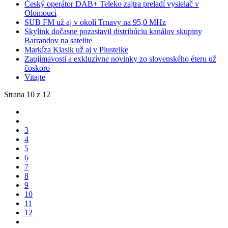
Český operátor DAB+ Teleko zajtra preladí vysielač v
Olomouci
SUB FM už aj v okolí Trnavy na 95,0 MHz
Skylink dočasne pozastavil distribúciu kanálov skupiny
Barrandov na satelite
Markíza Klasik už aj v Plustelke
Zaujímavosti a exkluzívne novinky zo slovenského éteru už
čoskoro
Vitajte
Strana 10 z 12
3
4
5
6
7
8
9
10
11
12