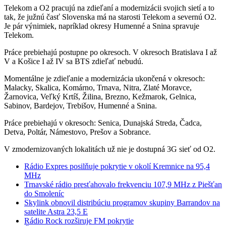
Telekom a O2 pracujú na zdieľaní a modernizácii svojich sietí a to
tak, že južnú časť Slovenska má na starosti Telekom a severnú O2.
Je pár výnimiek, napríklad okresy Humenné a Snina spravuje
Telekom.
Práce prebiehajú postupne po okresoch. V okresoch Bratislava I až
V a Košice I až IV sa BTS zdieľať nebudú.
Momentálne je zdieľanie a modernizácia ukončená v okresoch:
Malacky, Skalica, Komárno, Trnava, Nitra, Zlaté Moravce,
Žarnovica, Veľký Krtíš, Žilina, Brezno, Kežmarok, Gelnica,
Sabinov, Bardejov, Trebišov, Humenné a Snina.
Práce prebiehajú v okresoch: Senica, Dunajská Streda, Čadca,
Detva, Poltár, Námestovo, Prešov a Sobrance.
V zmodernizovaných lokalitách už nie je dostupná 3G sieť od O2.
Rádio Expres posilňuje pokrytie v okolí Kremnice na 95,4
MHz
Trnavské rádio presťahovalo frekvenciu 107,9 MHz z Piešťan
do Smoleníc
Skylink obnovil distribúciu programov skupiny Barrandov na
satelite Astra 23,5 E
Rádio Rock rozširuje FM pokrytie